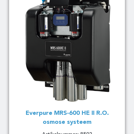
Everpure MRS-600 HE II R.O.
osmose systeem