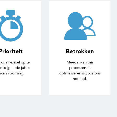
Betrokken
oor korte bedrijfslijnen
zijn wij persoonlijk
betrokken bij uw bedrijf.
Prioriteit
Betrokken
De Nederlandse
uchterheid is ons hierbij
ons flexibel op te
Meedenken om
niet onbekend.
en krijgen de juiste
processen te
aken voorrang.
optimaliseren is voor ons
normaal.