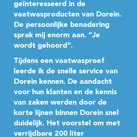
."
geïnteresseerd in de
to
vaatwasproducten van Dorein.
re
De persoonlijke benadering
ze
sprak mij enorm aan. “Je
ge
wordt gehoord”.
ui
Tijdens een vaatwasproef
Bar
leerde ik de snelle service van
De 
Dorein kennen. De aandacht
voor hun klanten en de kennis
van zaken werden door de
korte lijnen binnen Dorein snel
duidelijk. Het voorstel om met
verrijdbare 200 liter