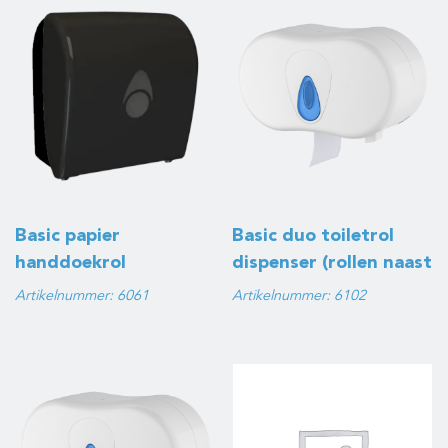
Basic papier
Basic duo toiletrol
handdoekrol
dispenser (rollen naast
dispenser, zwart
elkaar), wit
Artikelnummer: 6061
Artikelnummer: 6102