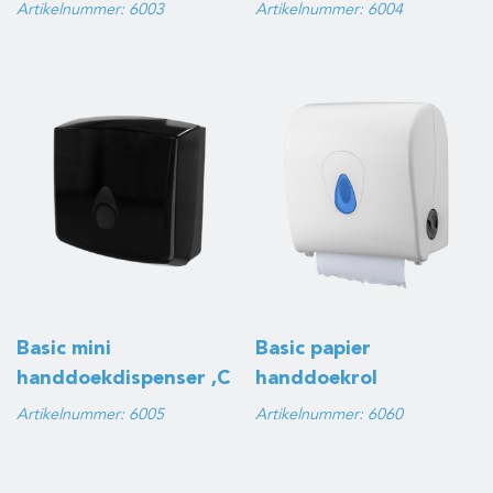
en Z Vouw
en Z Vouw, wit
Artikelnummer: 6003
Artikelnummer: 6004
Basic mini
Basic papier
handdoekdispenser ,C
handdoekrol
en Z Vouw, zwart
dispenser, wit
Artikelnummer: 6005
Artikelnummer: 6060