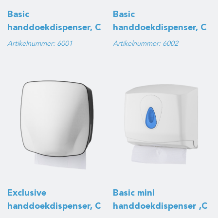
Basic
Basic
handdoekdispenser, C
handdoekdispenser, C
en Z Vouw, wit
en Z Vouw, zwart
Artikelnummer: 6001
Artikelnummer: 6002
Exclusive
Basic mini
handdoekdispenser, C
handdoekdispenser ,C