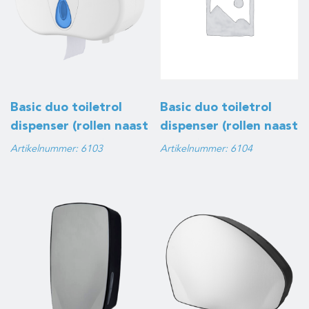
Basic duo toiletrol
Basic duo toiletrol
dispenser (rollen naast
dispenser (rollen naast
elkaar, coreless), wit
elkaar), zwart
Artikelnummer: 6103
Artikelnummer: 6104