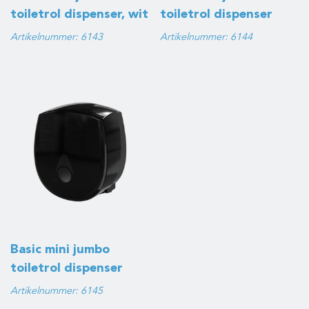
toiletrol dispenser, wit
toiletrol dispenser
met restrol, wit
Artikelnummer: 6143
Artikelnummer: 6144
Basic mini jumbo
toiletrol dispenser
met restrol, zwart
Artikelnummer: 6145