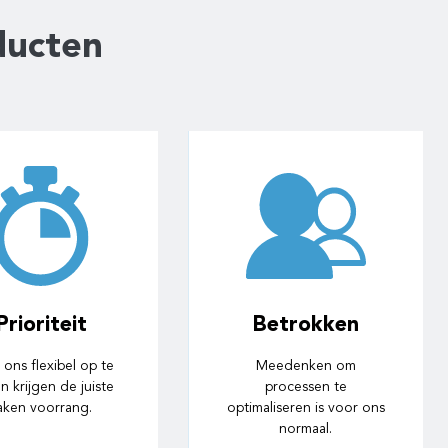
ducten
Betrokken
oor korte bedrijfslijnen
zijn wij persoonlijk
betrokken bij uw bedrijf.
Prioriteit
Betrokken
De Nederlandse
uchterheid is ons hierbij
ons flexibel op te
Meedenken om
niet onbekend.
en krijgen de juiste
processen te
aken voorrang.
optimaliseren is voor ons
normaal.