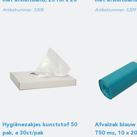
met afsluitband, 25 rol x 20
met afsluitband,
st. (8 L)
(8 L)
Artikelnummer: 5308
Artikelnummer: 5309
Hygiënezakjes kunststof 50
Afvalzak blauw
pak, a 30st/pak
T50 mu, 10 x 20