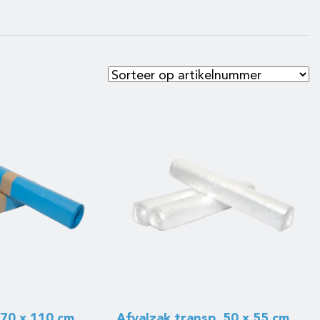
 70 x 110 cm
Afvalzak transp. 50 x 55 cm,