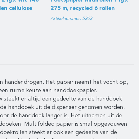
2 lgs. wit 140
Poetspapier Midirollen 1 lgs.
len cellulose
275 m, recycled 6 rollen
Artikelnummer: 5202
n handendrogen. Het papier neemt het vocht op,
 een ruime keuze aan handdoekpapier.
w steekt er altijd een gedeelte van de handdoek
 de handdoek uit de dispenser genomen worden.
oor de handdoek langer is. Het uitnemen uit de
anddoeken. Multifolded papier is smal opgevouwen
doekrollen steekt er ook een gedeelte van de