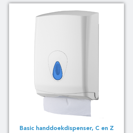
Basic handdoekdispenser, C en Z