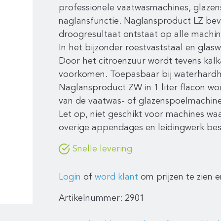
professionele vaatwasmachines, glaze
naglansfunctie. Naglansproduct LZ bev
droogresultaat ontstaat op alle machin
In het bijzonder roestvaststaal en glas
Door het citroenzuur wordt tevens kalk
voorkomen. Toepasbaar bij waterhardhe
Naglansproduct ZW in 1 liter flacon w
van de vaatwas- of glazenspoelmachin
Let op, niet geschikt voor machines wa
overige appendages en leidingwerk best
Snelle levering
Login
of
word klant
om prijzen te zien e
Artikelnummer:
2901