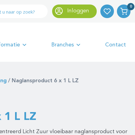
0
Inloggen
formatie
Branches
Contact
ing
/
Naglansproduct 6 x 1 L LZ
 1 L LZ
ntreerd Licht Zuur vloeibaar naglansproduct voor