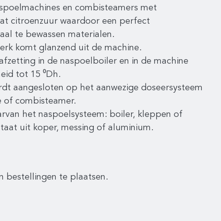
nspoelmachines en combisteamers met
at citroenzuur waardoor een perfect
aal te bewassen materialen.
werk komt glanzend uit de machine.
afzetting in de naspoelboiler en in de machine
id tot 15 ⁰Dh.
ordt aangesloten op het aanwezige doseersysteem
e of combisteamer.
arvan het naspoelsysteem: boiler, kleppen of
aat uit koper, messing of aluminium.
n bestellingen te plaatsen.